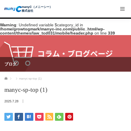
manyC（メニーシー）
株式会社
Warning
: Undefined variable $category_id in
/home/growtogmark/manyc-inc.com/public_html/wp-
content/themes/law_tcd031/mobile/header.php
on line
339
ブログ
ホーム
manyc-sp-top (1)
manyc-sp-top (1)
2025.7.28