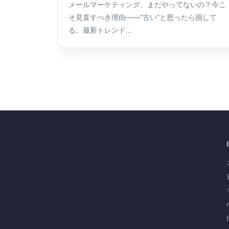
メールマーケティング、まだやってないの？今こ
そ見直すべき理由――“古い”と思ったら損して
る。最新トレンド…