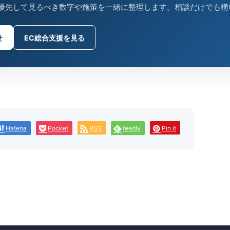
優先して見るべき数字や施策を一緒に整理します。相談だけでも構
せ
EC総合支援を見る
Hatena
Pocket
RSS
feedly
Pin it