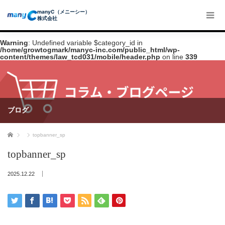
manyC（メニーシー）
株式会社
Warning
: Undefined variable $category_id in
/home/growtogmark/manyc-inc.com/public_html/wp-
content/themes/law_tcd031/mobile/header.php
on line
339
ブログ
ホーム
topbanner_sp
topbanner_sp
2025.12.22