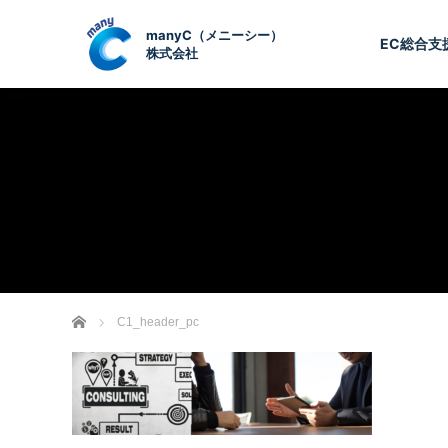
EC総合支
ホーム
C1_header_pc