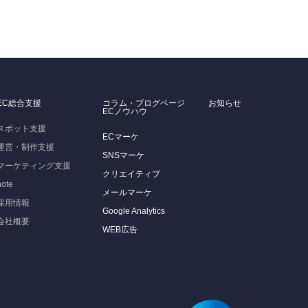
EC総合支援
コラム・ブログページ
お知らせ
ECノウハウ
スポット支援
ECマーケ
運営・制作支援
SNSマーケ
マーケティング支援
クリエイティブ
note
メールマーケ
採用情報
Google Analytics
会社概要
WEB広告