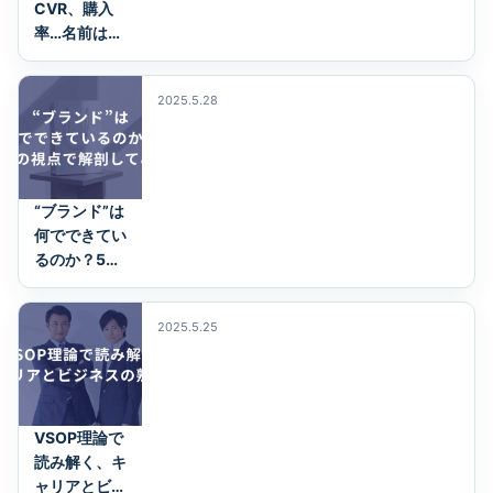
CVR、購入
率…名前は違
えど、本当に
見るべきは
2025.5.28
「本質」で
あ…
“ブランド”は
何でできてい
るのか？5つ
の視点で解剖
してみた
2025.5.25
VSOP理論で
読み解く、キ
ャリアとビジ