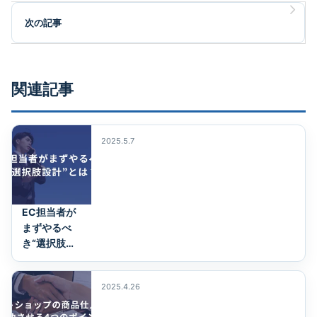
次の記事
関連記事
2025.5.7
EC担当者が
まずやるべ
き“選択肢設
計”とは？
──売上を上
2025.4.26
げたい…