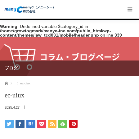
manyC（メニーシー）
株式会社
Warning
: Undefined variable $category_id in
/home/growtogmark/manyc-inc.com/public_html/wp-
content/themes/law_tcd031/mobile/header.php
on line
339
ブログ
ホーム
ec-uiux
ec-uiux
2025.4.27