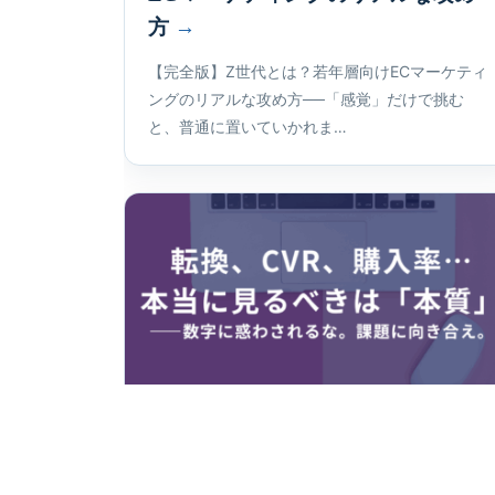
方
【完全版】Z世代とは？若年層向けECマーケティ
ングのリアルな攻め方──「感覚」だけで挑む
と、普通に置いていかれま…
2025.04.28
ECノウハウ
転換、CVR、購入率…名前は違え